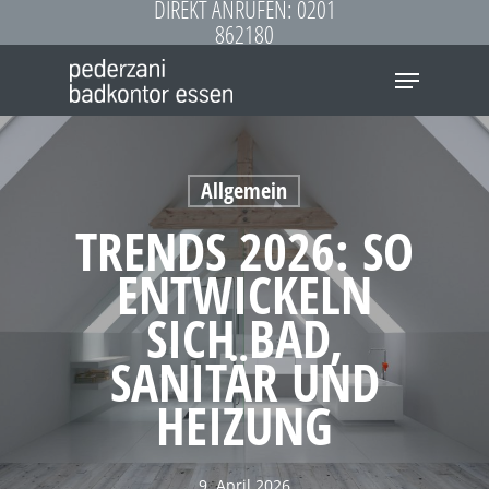
DIREKT ANRUFEN: 0201
Skip
862180
to
Menu
main
content
Allgemein
TRENDS 2026: SO
ENTWICKELN
SICH BAD,
SANITÄR UND
HEIZUNG
9. April 2026