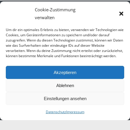
Cookie-Zustimmung
verwalten
Um dir ein optimales Erlebnis zu bieten, verwenden wir Technologien wie
Cookies, um Geräteinformationen zu speichern und/oder darauf
Öffnungszeiten
zuzugreifen. Wenn du diesen Technologien zustimmst, können wir Daten
wie das Surfverhalten oder eindeutige IDs auf dieser Website
Mo.-Fr. 07.30-17.00 Uhr
verarbeiten. Wenn du deine Zustimmung nicht erteilst oder zurückziehst,
Sa. 09.00-14.00 Uhr
können bestimmte Merkmale und Funktionen beeinträchtigt werden.
Akzeptieren
Kontakt / Newsletter
Ablehnen
Impressum
Einstellungen ansehen
Datenschutz
Datenschutz
Impressum
Presse/Auszeichnungen