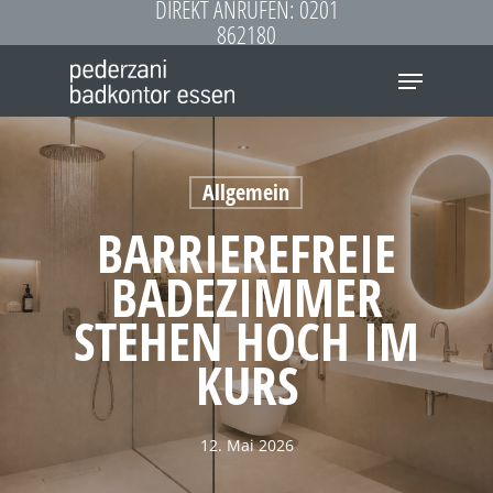
DIREKT ANRUFEN: 0201
Skip
862180
to
Menu
main
content
Allgemein
BARRIEREFREIE
BADEZIMMER
STEHEN HOCH IM
KURS
12. Mai 2026