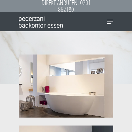
DIREKT ANRUFEN: 0201
Skip
862180
to
Menu
main
content