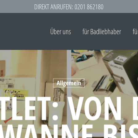
DIREKT ANRUFEN: 0201 862180
Über uns
für Badliebhaber
fü
Allgemein
TLET: VON 
WANNE BI