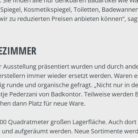
. Sie finden alle nur denkbaren Badartikel wie 
Spiegel, Kosmetikspiegel, Toiletten, Badewanne
 wir zu reduzierten Preisen anbieten können“, sa
DEZIMMER
der Ausstellung präsentiert wurden und durch an
stellern immer wieder ersetzt werden. Waren es
fig runde und organische gefragt. „Nicht nur in 
Antje Pederzani von Badkontor. Teilweise werden B
hen dann Platz für neue Ware.
000 Quadratmeter großen Lagerfläche. Auch dor
ft und aufgeräumt werden. Neue Sortimente werd