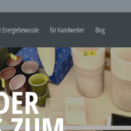
r Energiebewusste
für Handwerker
Blog
DER
S ZUM