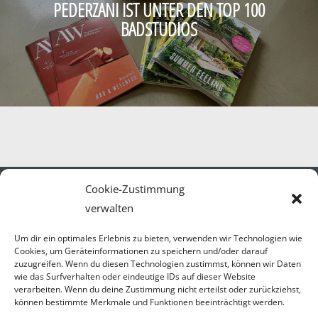
PEDERZANI IST UNTER DEN TOP 100
BADSTUDIOS
Cookie-Zustimmung
verwalten
Um dir ein optimales Erlebnis zu bieten, verwenden wir Technologien wie
Cookies, um Geräteinformationen zu speichern und/oder darauf
Öffnungszeiten
zuzugreifen. Wenn du diesen Technologien zustimmst, können wir Daten
wie das Surfverhalten oder eindeutige IDs auf dieser Website
Mo.-Fr. 07.30-17.00 Uhr
verarbeiten. Wenn du deine Zustimmung nicht erteilst oder zurückziehst,
Sa. 09.00-14.00 Uhr
können bestimmte Merkmale und Funktionen beeinträchtigt werden.