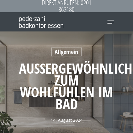
DIREKT ANRUFEN: 0201
Skip
862180
to
Menu
main
content
Allgemein
AUSSERGEWÖHNLICHES
UM W
OHLFÜHLEN IM B
AD
14. August 2024