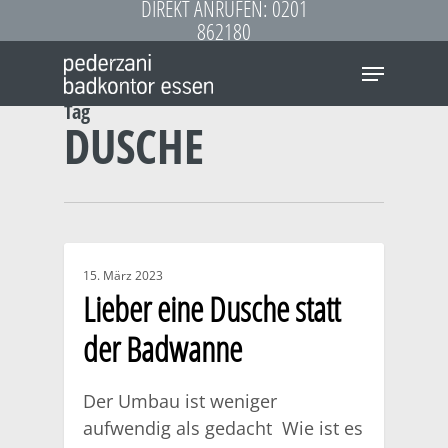
DIREKT ANRUFEN: 0201
Skip
862180
to
Menu
main
content
Tag
DUSCHE
15. März 2023
Lieber eine Dusche statt
der Badwanne
Der Umbau ist weniger
aufwendig als gedacht Wie ist es